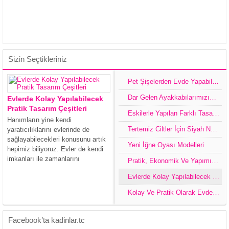
Sizin Seçtikleriniz
Pet Şişelerden Evde Yapabileceğimiz Dekoratif Eşyalar
Dar Gelen Ayakkabılarımızın Evlerimizde Kolay Genişletme Yöntemi Ve Ayakkabıları Muhafaza Etmek,Tasarım İle Değiştirme Yolları
Evlerde Kolay Yapılabilecek
Pratik Tasarım Çeşitleri
Eskilerle Yapılan Farklı Tasarımlı Ev Ürünleri
Hanımların yine kendi
Tertemiz Ciltler İçin Siyah Noktalara Elveda
yaratıcılıklarını evlerinde de
sağlayabilecekleri konusunu artık
Yeni İğne Oyası Modelleri
hepimiz biliyoruz. Evler de kendi
imkanları ile zamanlarını
Pratik, Ekonomik Ve Yapımı Kolay Dekorasyon Ürünleri
değerlendirmek isteyen ve bunları
Evlerde Kolay Yapılabilecek Pratik Tasarım Çeşitleri
büyük bir zevkle yapan
hanımlarımız tabi ki takdiri hak
Kolay Ve Pratik Olarak Evde Yapabileceğimiz Dekoratif Ürünler
eden varlıklarımızdır. Aslında
oldukça değişik birçok fikir ve
tasarımlar ile...
Facebook’ta kadinlar.tc