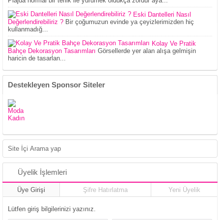
Plajda normal bir terlik ile yürümek oldukça zordur aya...
Eski Dantelleri Nasıl
Değerlendirebiliriz ?
Bir çoğumuzun evinde ya çeyizlerimizden hiç
kullanmadığ...
Kolay Ve Pratik
Bahçe Dekorasyon Tasarımları
Görsellerde yer alan alışa gelmişin
haricin de tasarlan...
Destekleyen Sponsor Siteler
Moda
Kadın
Üyelik İşlemleri
Üye Girişi
Şifre Hatırlatma
Yeni Üyelik
Lütfen giriş bilgilerinizi yazınız.