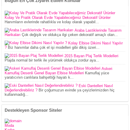
Bugün En Çok Ziyaret Edilen Konular
Kolay Ve Pratik Olarak Evde Yapabileceğimiz Dekoratif Ürünler
Hanımların evlerinde rahatlıkla ve kolay olarak yapabil...
Araba Lastiklerinde Tasarım
Harikaları
Çok değişik ve oldukça ilgi çeken dekoratif amaçlı olan...
Kolay Elbise Dikimi Nasıl Yapılır
?
Biz hanımlar daha çok el işi modelleri gibi dikiş üzeri...
2015 Bayan Plaj Terlik Modelleri
Plajda normal bir terlik ile yürümek oldukça zordur aya...
Askeri
Kamuflaj Desenli Genel Bayan Elbise Modelleri
Kamuflaj yüce
yaratıcının canlılara bahşettiği hayatı k...
Eski Dantelleri Nasıl
Değerlendirebiliriz ?
Bir çoğumuzun evinde ya çeyizlerimizden hiç
kullanmadığ...
Destekleyen Sponsor Siteler
Moda
Kadın