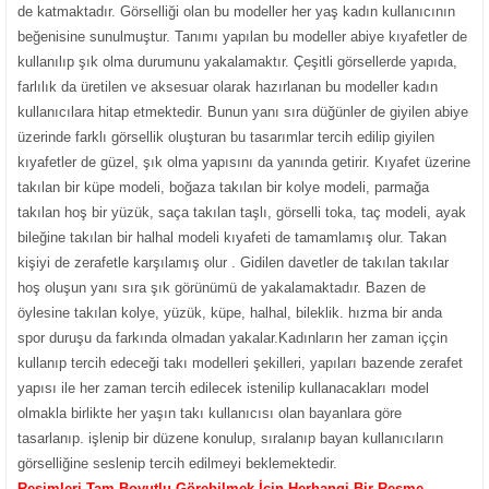
de katmaktadır. Görselliği olan bu modeller her yaş kadın kullanıcının
beğenisine sunulmuştur. Tanımı yapılan bu modeller abiye kıyafetler de
kullanılıp şık olma durumunu yakalamaktır. Çeşitli görsellerde yapıda,
farlılık da üretilen ve aksesuar olarak hazırlanan bu modeller kadın
kullanıcılara hitap etmektedir. Bunun yanı sıra düğünler de giyilen abiye
üzerinde farklı görsellik oluşturan bu tasarımlar tercih edilip giyilen
kıyafetler de güzel, şık olma yapısını da yanında getirir. Kıyafet üzerine
takılan bir küpe modeli, boğaza takılan bir kolye modeli, parmağa
takılan hoş bir yüzük, saça takılan taşlı, görselli toka, taç modeli, ayak
bileğine takılan bir halhal modeli kıyafeti de tamamlamış olur. Takan
kişiyi de zerafetle karşılamış olur . Gidilen davetler de takılan takılar
hoş oluşun yanı sıra şık görünümü de yakalamaktadır. Bazen de
öylesine takılan kolye, yüzük, küpe, halhal, bileklik. hızma bir anda
spor duruşu da farkında olmadan yakalar.Kadınların her zaman iççin
kullanıp tercih edeceği takı modelleri şekilleri, yapıları bazende zerafet
yapısı ile her zaman tercih edilecek istenilip kullanacakları model
olmakla birlikte her yaşın takı kullanıcısı olan bayanlara göre
tasarlanıp. işlenip bir düzene konulup, sıralanıp bayan kullanıcıların
görselliğine seslenip tercih edilmeyi beklemektedir.
Resimleri Tam Boyutlu Görebilmek İçin Herhangi Bir Resme