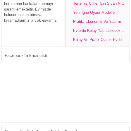
Tertemiz Ciltler İçin Siyah Noktalara Elveda
her zaman harikalar sunmayı
garantilemektedir. Evimizde
Yeni İğne Oyası Modelleri
bulunan bazen atmaya
kıyamadığımız birçok eşyamız
Pratik, Ekonomik Ve Yapımı Kolay Dekorasyon Ürünleri
olmaktadır. Bu gibi eşyalarımızı
Evlerde Kolay Yapılabilecek Pratik Tasarım Çeşitleri
değerlendirip çok farklı tasarımlar
ile oldukça dikkat çeken
Kolay Ve Pratik Olarak Evde Yapabileceğimiz Dekoratif Ürünler
dekorasyon ürünleri oluşturabiliriz.
Kendi el emeğimiz ve fikrimiz olan
tasarımlar ile...
Facebook’ta kadinlar.tc