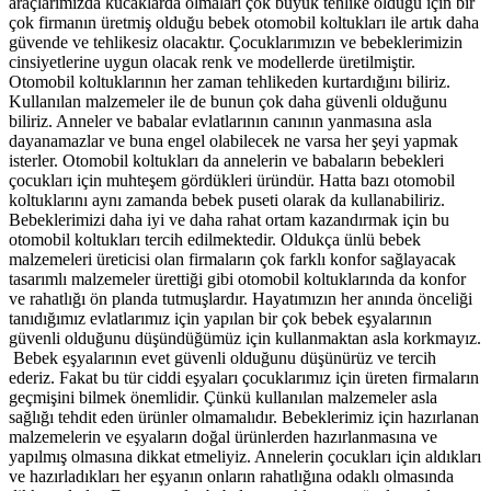
araçlarımızda kucaklarda olmaları çok büyük tehlike olduğu için bir
çok firmanın üretmiş olduğu bebek otomobil koltukları ile artık daha
güvende ve tehlikesiz olacaktır. Çocuklarımızın ve bebeklerimizin
cinsiyetlerine uygun olacak renk ve modellerde üretilmiştir.
Otomobil koltuklarının her zaman tehlikeden kurtardığını biliriz.
Kullanılan malzemeler ile de bunun çok daha güvenli olduğunu
biliriz. Anneler ve babalar evlatlarının canının yanmasına asla
dayanamazlar ve buna engel olabilecek ne varsa her şeyi yapmak
isterler. Otomobil koltukları da annelerin ve babaların bebekleri
çocukları için muhteşem gördükleri üründür. Hatta bazı otomobil
koltuklarını aynı zamanda bebek puseti olarak da kullanabiliriz.
Bebeklerimizi daha iyi ve daha rahat ortam kazandırmak için bu
otomobil koltukları tercih edilmektedir. Oldukça ünlü bebek
malzemeleri üreticisi olan firmaların çok farklı konfor sağlayacak
tasarımlı malzemeler ürettiği gibi otomobil koltuklarında da konfor
ve rahatlığı ön planda tutmuşlardır. Hayatımızın her anında önceliği
tanıdığımız evlatlarımız için yapılan bir çok bebek eşyalarının
güvenli olduğunu düşündüğümüz için kullanmaktan asla korkmayız.
Bebek eşyalarının evet güvenli olduğunu düşünürüz ve tercih
ederiz. Fakat bu tür ciddi eşyaları çocuklarımız için üreten firmaların
geçmişini bilmek önemlidir. Çünkü kullanılan malzemeler asla
sağlığı tehdit eden ürünler olmamalıdır. Bebeklerimiz için hazırlanan
malzemelerin ve eşyaların doğal ürünlerden hazırlanmasına ve
yapılmış olmasına dikkat etmeliyiz. Annelerin çocukları için aldıkları
ve hazırladıkları her eşyanın onların rahatlığına odaklı olmasında