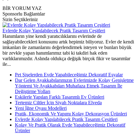
BİR YORUM YAZ
Sponsorlu Bağlantılar
Sizin Seçtikleriniz
Evlerde Kolay Yapılabilecek Pratik Tasarım Çeşitleri
Hanımların yine kendi yaratıcılıklarını evlerinde de
sağlayabilecekleri konusunu artık hepimiz biliyoruz. Evler de kendi
imkanları ile zamanlarını değerlendirmek isteyen ve bunları büyük
bir zevkle yapan hanımlarımız tabi ki takdiri hak eden
varlıklarımızdır. Aslında oldukça değişik birçok fikir ve tasarımlar
ile...
Pet Şişelerden Evde Yapabileceğimiz Dekoratif Eşyalar
Dar Gelen Ayakkabılarımızın Evlerimizde Kolay Genişletme
Yöntemi Ve Ayakkabıları Muhafaza Etmek,Tasarım İle
Değiştirme Yolları
Eskilerle Yapılan Farklı Tasarımlı Ev Ürünleri
Tertemiz Ciltler İçin Siyah Noktalara Elveda
Yeni İğne Oyası Modelleri
Pratik, Ekonomik Ve Yapımı Kolay Dekorasyon Ürünleri
Evlerde Kolay Yapılabilecek Pratik Tasarım Çeşitleri
Kolay Ve Pratik Olarak Evde Yapabileceğimiz Dekoratif
Ürünler