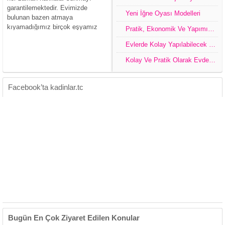
garantilemektedir. Evimizde
Yeni İğne Oyası Modelleri
bulunan bazen atmaya
kıyamadığımız birçok eşyamız
Pratik, Ekonomik Ve Yapımı Kolay Dekorasyon Ürünleri
olmaktadır. Bu gibi eşyalarımızı
Evlerde Kolay Yapılabilecek Pratik Tasarım Çeşitleri
değerlendirip çok farklı tasarımlar
ile oldukça dikkat çeken
Kolay Ve Pratik Olarak Evde Yapabileceğimiz Dekoratif Ürünler
dekorasyon ürünleri oluşturabiliriz.
Kendi el emeğimiz ve fikrimiz olan
tasarımlar ile...
Facebook’ta kadinlar.tc
Bugün En Çok Ziyaret Edilen Konular