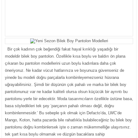
Bir çok kadının çok beğendiği fakat hayal kırıklığı yaşadığı bir
modeldir bilek boy pantolon. Özellikle kısa boylu ve baldırı ön plana
çıkaran bu pantolon modellerini uzun boylu kadınlara daha çok
öneriyoruz. Ne kadar vücut hatlarınıza ve boyunuza güvenseniz de
yinede bu modeli doğru parçalarla kombinleyemezseniz hüsrana
uğrayabilirsiniz. Şimdi bir düşünün çok pahalı ve marka bir bilek boy
pantolonunuz var ne kadar kaliteli olursa olsun küçücük bir ayrıntı bu
pantolonu yerle bir edecektir. Moda tasarımcıların özellikle üstüne basa,
basa söyledikleri tek şey ‘parçanın pahalı olması değil, doğru
kombinlenmesidir.’ Bu sebeple şık olmak için Defacto’da, LWC’de
Mango, Koton, hatta pazarda bile rahatlıkla bulabileceğiniz bu bilek boy
pantolonu doğru kombinlersek işte o zaman mükemmelliğe ulaşırsınız.
tek şart kısa boylu olmamak ve düzgün bacaklara sahip