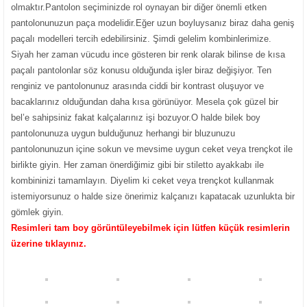
olmaktır.Pantolon seçiminizde rol oynayan bir diğer önemli etken
pantolonunuzun paça modelidir.Eğer uzun boyluysanız biraz daha geniş
paçalı modelleri tercih edebilirsiniz. Şimdi gelelim kombinlerimize.
Siyah her zaman vücudu ince gösteren bir renk olarak bilinse de kısa
paçalı pantolonlar söz konusu olduğunda işler biraz değişiyor. Ten
renginiz ve pantolonunuz arasında ciddi bir kontrast oluşuyor ve
bacaklarınız olduğundan daha kısa görünüyor. Mesela çok güzel bir
bel’e sahipsiniz fakat kalçalarınız işi bozuyor.O halde bilek boy
pantolonunuza uygun bulduğunuz herhangi bir bluzunuzu
pantolonunuzun içine sokun ve mevsime uygun ceket veya trençkot ile
birlikte giyin. Her zaman önerdiğimiz gibi bir stiletto ayakkabı ile
kombininizi tamamlayın. Diyelim ki ceket veya trençkot kullanmak
istemiyorsunuz o halde size önerimiz kalçanızı kapatacak uzunlukta bir
gömlek giyin.
Resimleri tam boy görüntüleyebilmek için lütfen küçük resimlerin
üzerine tıklayınız.