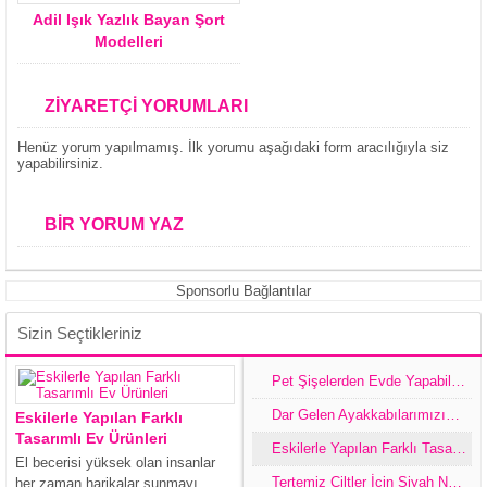
Adil Işık Yazlık Bayan Şort
Modelleri
ZİYARETÇİ YORUMLARI
Henüz yorum yapılmamış. İlk yorumu aşağıdaki form aracılığıyla siz
yapabilirsiniz.
BİR YORUM YAZ
Sponsorlu Bağlantılar
Sizin Seçtikleriniz
Pet Şişelerden Evde Yapabileceğimiz Dekoratif Eşyalar
Dar Gelen Ayakkabılarımızın Evlerimizde Kolay Genişletme Yöntemi Ve Ayakkabıları Muhafaza Etmek,Tasarım İle Değiştirme Yolları
Eskilerle Yapılan Farklı
Tasarımlı Ev Ürünleri
Eskilerle Yapılan Farklı Tasarımlı Ev Ürünleri
El becerisi yüksek olan insanlar
Tertemiz Ciltler İçin Siyah Noktalara Elveda
her zaman harikalar sunmayı