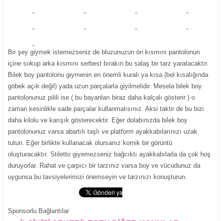
Bir şey giymek istemezseniz de bluzunuzun ön kısmını pantolonun
içine sokup arka kısmını serbest bırakın bu salaş bir tarz yaratacaktır.
Bilek boy pantolonu giymenin en önemli kuralı ya kısa (bel kısalığında
göbek açık değil) yada uzun parçalarla giyilmelidir. Mesela bilek boy
pantolonunuz pilili ise ( bu bayanları biraz daha kalçalı gösterir ) o
zaman kesinlikle sade parçalar kullanmalısınız. Aksi taktir de bu bizi
daha kilolu ve karışık gösterecektir. Eğer dolabınızda bilek boy
pantolonunuz varsa abartılı taşlı ve platform ayakkabılarınızı uzak
tutun. Eğer birlikte kullanacak olursanız komik bir görüntü
oluşturacaktır. Stiletto giyemezseniz bağcıktı ayakkabılarla da çok hoş
duruyorlar. Rahat ve çarpıcı bir tarzınız varsa boy ve vücudunuz da
uygunsa bu tavsiyelerimizi önemseyin ve tarzınızı konuşturun.
Sponsorlu Bağlantılar